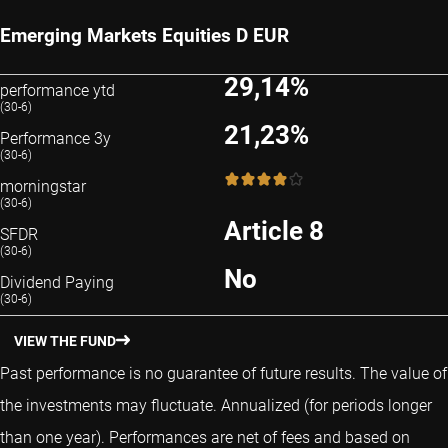
Emerging Markets Equities D EUR
29,14%
performance ytd
(30-6)
21,23%
Performance 3y
(30-6)
4 / 5
morningstar
(30-6)
Article 8
SFDR
(30-6)
No
Dividend Paying
(30-6)
VIEW THE FUND
Past performance is no guarantee of future results. The value of
the investments may fluctuate.
Annualized (for periods longer
than one year).
Performances are net of fees and based on