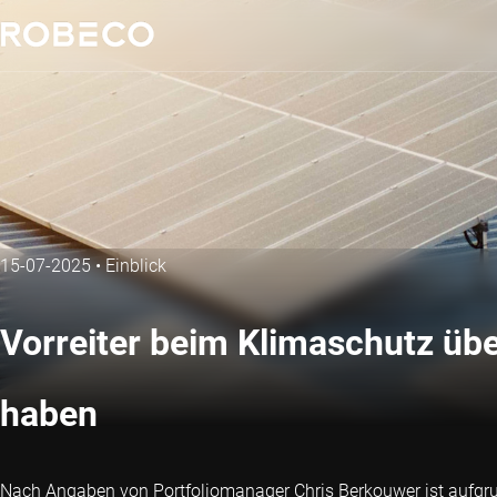
15-07-2025
•
Einblick
Vorreiter beim Klimaschutz üb
haben
Nach Angaben von Portfoliomanager Chris Berkouwer ist aufgru