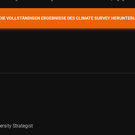
 DIE VOLLSTÄNDIGEN ERGEBNISSE DES CLIMATE SURVEY HERUNTER
rsity Strategist