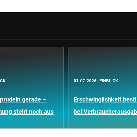
ICK
01-07-2026
·
EINBLICK
prudeln gerade –
Erschwinglichkeit bes
nung steht noch aus
bei Verbraucherausga