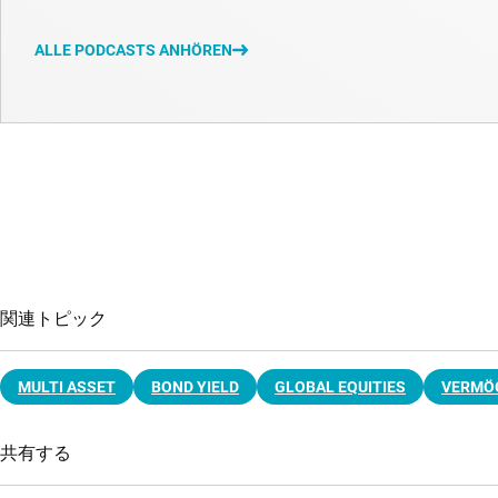
ALLE PODCASTS ANHÖREN
関連トピック
MULTI ASSET
BOND YIELD
GLOBAL EQUITIES
VERMÖ
共有する