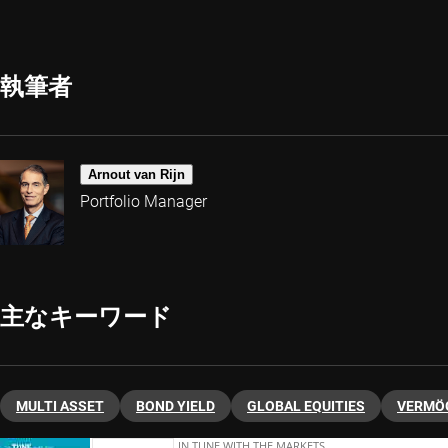
執筆者
Arnout van Rijn
Portfolio Manager
主なキーワード
MULTI ASSET
BOND YIELD
GLOBAL EQUITIES
VERMÖ