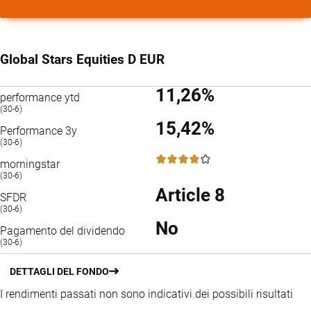
Global Stars Equities D EUR
11,26%
performance ytd
(30-6)
15,42%
Performance 3y
(30-6)
4 / 5
morningstar
(30-6)
Article 8
SFDR
(30-6)
No
Pagamento del dividendo
(30-6)
DETTAGLI DEL FONDO
I rendimenti passati non sono indicativi dei possibili risultati