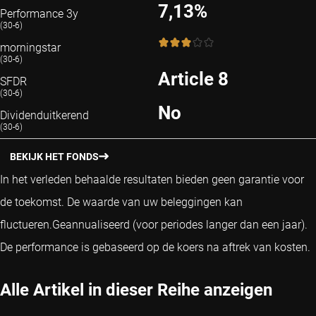
7,13%
Performance 3y
(30-6)
3 / 5
morningstar
(30-6)
Article 8
SFDR
(30-6)
No
Dividenduitkerend
(30-6)
BEKIJK HET FONDS
In het verleden behaalde resultaten bieden geen garantie voor
de toekomst. De waarde van uw beleggingen kan
fluctueren.
Geannualiseerd (voor periodes langer dan een jaar).
De performance is gebaseerd op de koers na aftrek van kosten.
Alle Artikel in dieser Reihe anzeigen