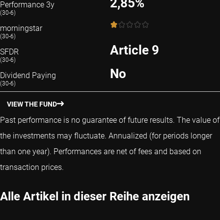
2,85%
Performance 3y
(30-6)
1 / 5
morningstar
(30-6)
Article 9
SFDR
(30-6)
No
Dividend Paying
(30-6)
VIEW THE FUND
Past performance is no guarantee of future results. The value of
the investments may fluctuate.
Annualized (for periods longer
than one year).
Performances are net of fees and based on
transaction prices.
Alle Artikel in dieser Reihe anzeigen