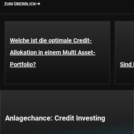
ZUM ÜBERBLICK
Welche ist die optimale Credit-
Allokation in einem Multi Asset-
Portfolio?
Sind 
Anlagechance: Credit Investing