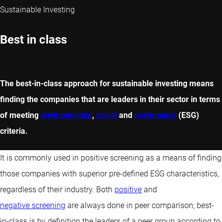
Sustainable Investing
Best in class
The best-in-class approach for sustainable investing means
finding the companies that are leaders in their sector in terms
of meeting
environmental
,
social
and
governance
(ESG)
criteria.
It is commonly used in positive screening as a means of finding
those companies with superior pre-defined ESG characteristics,
regardless of their industry. Both
positive
and
negative screening
are always done in peer comparison; best-
in-class is by definition the leaders of a peer group according to