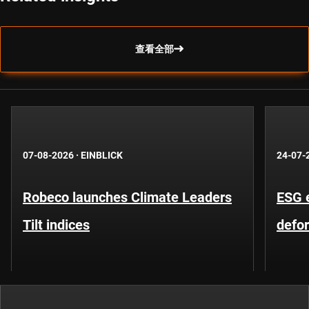
查看全部
07-08-2026
·
EINBLICK
24-07-
Robeco launches Climate Leaders
ESG 
Tilt indices
defo