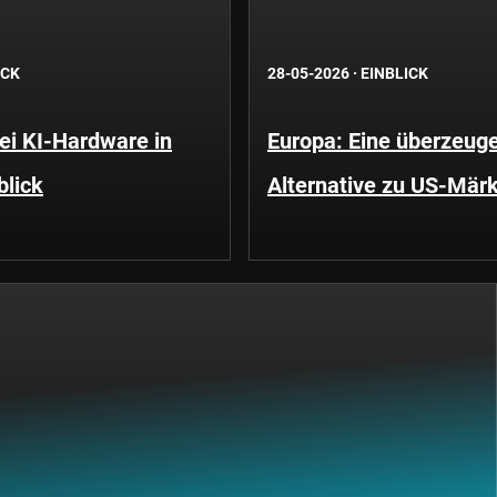
ICK
28-05-2026
·
EINBLICK
i KI-Hardware in
Europa: Eine überzeug
blick
Alternative zu US-Mär