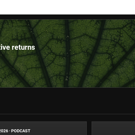
tive returns
2026
·
PODCAST