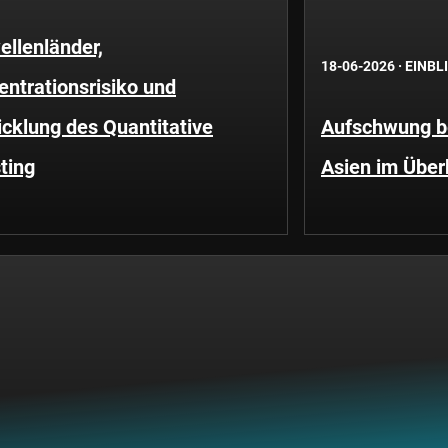
llenländer,
18-06-2026
·
EINBL
ntrationsrisiko und
cklung des Quantitative
Aufschwung be
ting
Asien im Über