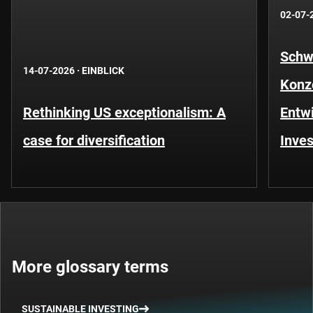
02-07-
Schwe
14-07-2026
·
EINBLICK
Konze
Rethinking US exceptionalism: A
Entwi
case for diversification
Inves
More glossary terms
SUSTAINABLE INVESTING