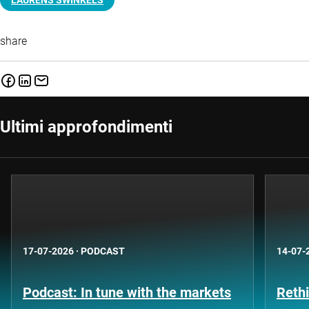
LAURENS SWINKELS
share
Ultimi approfondimenti
17-07-2026
·
PODCAST
14-07-
Podcast: In tune with the markets
Rethi