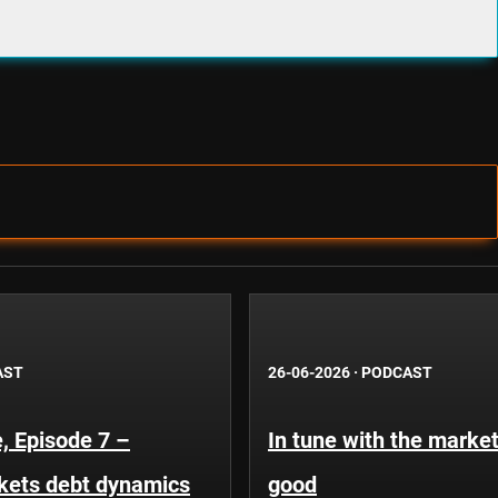
AST
26-06-2026
·
PODCAST
, Episode 7 –
In tune with the market
kets debt dynamics
good