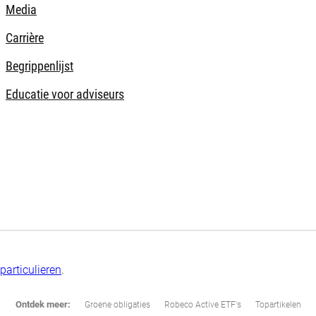
Media
Carrière
Begrippenlijst
Educatie voor adviseurs
particulieren
.
Ontdek meer:
Groene obligaties
Robeco Active ETF's
Topartikelen