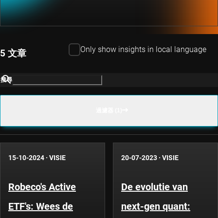
Only show insights in local language
5 文章
搜尋
過濾器 (1)
15-10-2024
·
VISIE
20-07-2023
·
VISIE
Robeco's Active
De evolutie van
ETF's: Wees de
next-gen quant: