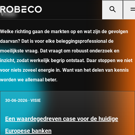
Visie
Welke richting gaan de markten op en wat zijn de gevolgen
daarvan? Dat is voor elke beleggingsprofessional de
moeilijkste vraag. Dat vraagt om robuust onderzoek en
inzicht, zodat werkelijk begrip ontstaat. Daar stoppen we niet
voor niets zoveel energie in. Want van het delen van kennis
worden we allemaal beter.
30-06-2026
·
VISIE
Een waardegedreven case voor de huidige
Europese banken