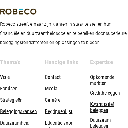
Robeco streeft ernaar zijn klanten in staat te stellen hun
financiële en duurzaamheidsdoelen te bereiken door superieure
beleggingsrendementen en oplossingen te bieden.
Thema's
Handige links
Expertise
Visie
Contact
Opkomende
markten
Fondsen
Media
Creditbeleggen
Strategieën
Carrière
Kwantitatief
beleggen
Beleggingskansen
Begrippenlijst
Duurzaam
Duurzaamheid
Educatie voor
beleggen