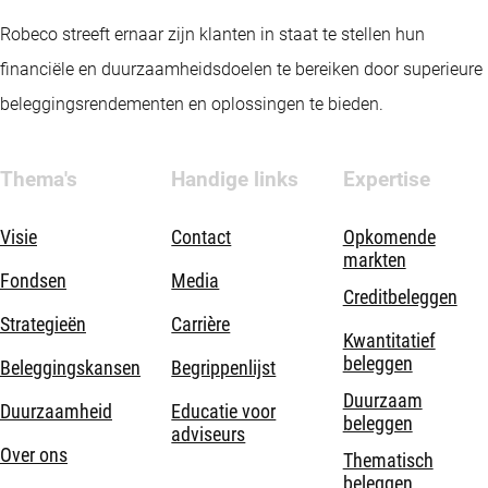
Robeco streeft ernaar zijn klanten in staat te stellen hun
financiële en duurzaamheidsdoelen te bereiken door superieure
beleggingsrendementen en oplossingen te bieden.
Thema's
Handige links
Expertise
Visie
Contact
Opkomende
markten
Fondsen
Media
Creditbeleggen
Strategieën
Carrière
Kwantitatief
beleggen
Beleggingskansen
Begrippenlijst
Duurzaam
Duurzaamheid
Educatie voor
beleggen
adviseurs
Over ons
Thematisch
beleggen