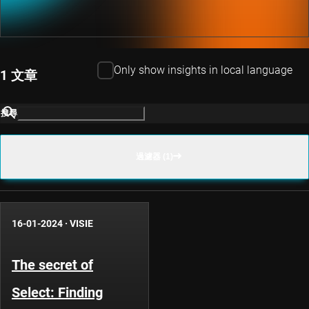
Only show insights in local language
1 文章
搜尋
過濾器 (1)
16-01-2024
·
VISIE
The secret of
Select: Finding