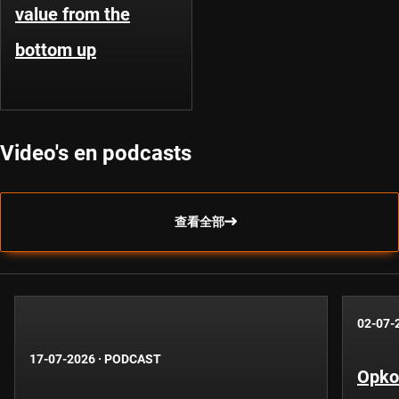
value from the
bottom up
Video's en podcasts
查看全部
02-07-
17-07-2026
·
PODCAST
Opko