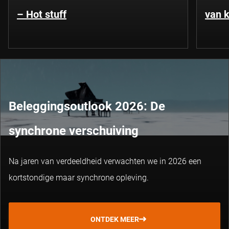
– Hot stuff
van k
Beleggingsoutlook 2026: De
synchrone verschuiving
Na jaren van verdeeldheid verwachten we in 2026 een
kortstondige maar synchrone opleving.
ONTDEK MEER