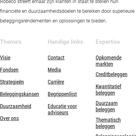
Robeco streeft ernaar zijn klanten in staat te stellen hun
financiële en duurzaamheidsdoelen te bereiken door superieure
beleggingsrendementen en oplossingen te bieden.
Thema's
Handige links
Expertise
Visie
Contact
Opkomende
markten
Fondsen
Media
Creditbeleggen
Strategieën
Carrière
Kwantitatief
beleggen
Beleggingskansen
Begrippenlijst
Duurzaam
Duurzaamheid
Educatie voor
beleggen
adviseurs
Over ons
Thematisch
beleggen