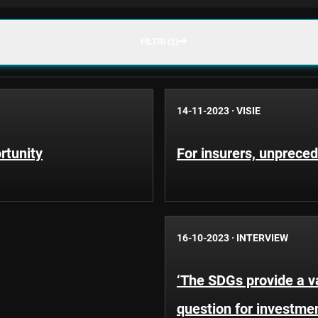
FILTRI (1)
14-11-2023
·
VISIE
rtunity
For insurers, unprece
16-10-2023
·
INTERVIEW
‘The SDGs provide a va
question for investmen