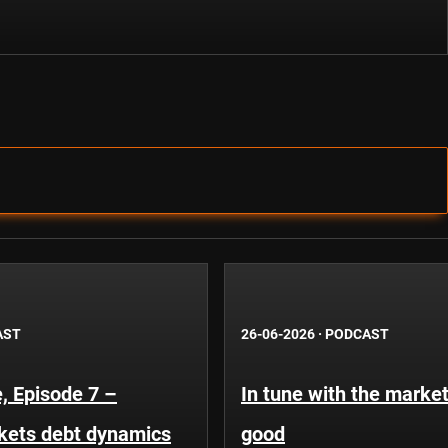
AST
26-06-2026
·
PODCAST
, Episode 7 –
In tune with the market
kets debt dynamics
good