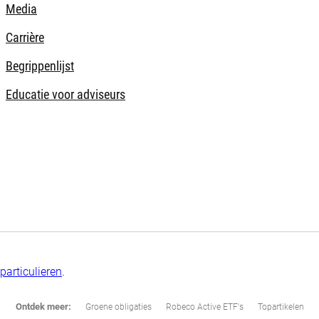
Media
Carrière
Begrippenlijst
Educatie voor adviseurs
particulieren
.
Ontdek meer:
Groene obligaties
Robeco Active ETF's
Topartikelen