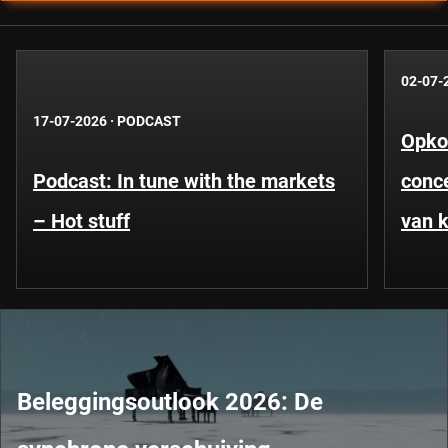
02-07-
17-07-2026
·
PODCAST
Opko
Podcast: In tune with the markets
conce
– Hot stuff
van k
Beleggingsoutlook 2026: De