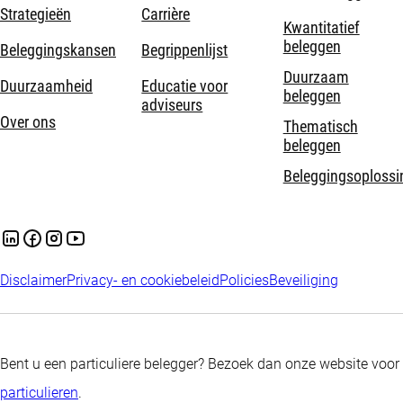
Strategieën
Carrière
Kwantitatief
beleggen
Beleggingskansen
Begrippenlijst
Duurzaam
Duurzaamheid
Educatie voor
beleggen
adviseurs
Over ons
Thematisch
beleggen
Beleggingsoplossi
Disclaimer
Privacy- en cookiebeleid
Policies
Beveiliging
Bent u een particuliere belegger? Bezoek dan onze website voor
particulieren
.