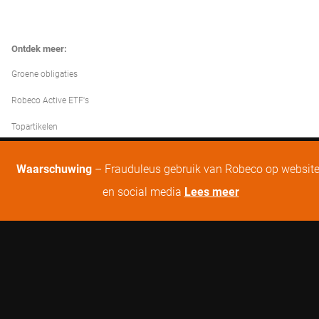
Ontdek meer:
Groene obligaties
Robeco Active ETF's
Topartikelen
Waarschuwing
– Frauduleus gebruik van Robeco op websit
en social media
Lees meer