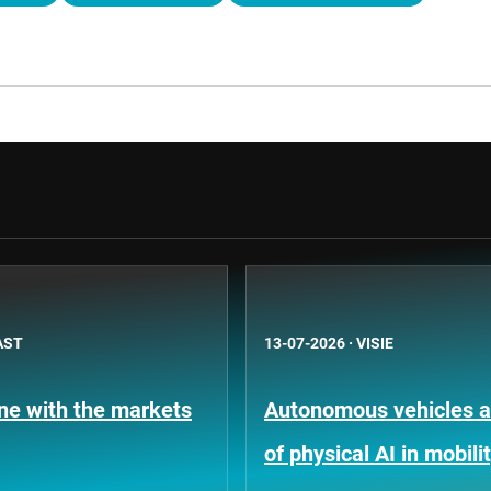
AST
13-07-2026
·
VISIE
une with the markets
Autonomous vehicles an
of physical AI in mobili