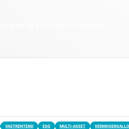
em af op de podcasts van Robeco
VASTRENTEND
ESG
MULTI-ASSET
VERMOGENSALLO