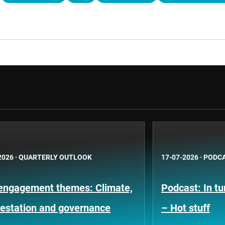
2026
·
QUARTERLY OUTLOOK
17-07-2026
·
PODC
engagement themes: Climate,
Podcast: In t
restation and governance
– Hot stuff