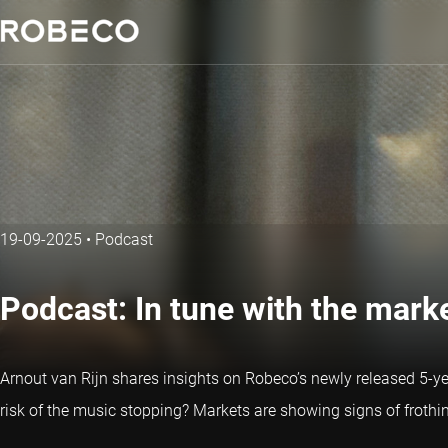
19-09-2025
•
Podcast
Podcast: In tune with the mark
Arnout van Rijn shares insights on Robeco’s newly released 5-ye
risk of the music stopping? Markets are showing signs of frothines