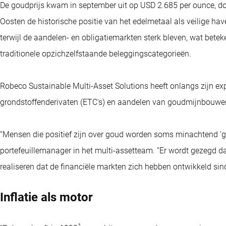
De goudprijs kwam in september uit op USD 2.685 per ounce, doo
Oosten de historische positie van het edelmetaal als veilige hav
terwijl de aandelen- en obligatiemarkten sterk bleven, wat beteke
traditionele opzichzelfstaande beleggingscategorieën.
Robeco Sustainable Multi-Asset Solutions heeft onlangs zijn e
grondstoffenderivaten (ETC's) en aandelen van goudmijnbouwer
“Mensen die positief zijn over goud worden soms minachtend ‘g
portefeuillemanager in het multi-assetteam. “Er wordt gezegd dat
realiseren dat de financiële markten zich hebben ontwikkeld si
Inflatie als motor
1