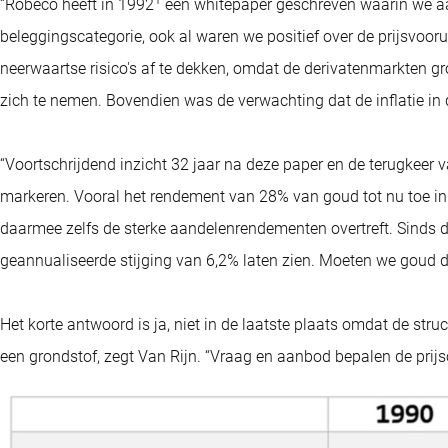
“Robeco heeft in 1992
een whitepaper geschreven waarin we aa
beleggingscategorie, ook al waren we positief over de prijsvoor
neerwaartse risico's af te dekken, omdat de derivatenmarkten g
zich te nemen. Bovendien was de verwachting dat de inflatie in 
“Voortschrijdend inzicht 32 jaar na deze paper en de terugkeer 
markeren. Vooral het rendement van 28% van goud tot nu toe in
daarmee zelfs de sterke aandelenrendementen overtreft. Sinds d
geannualiseerde stijging van 6,2% laten zien. Moeten we goud 
Het korte antwoord is ja, niet in de laatste plaats omdat de st
een grondstof, zegt Van Rijn. “Vraag en aanbod bepalen de prijso