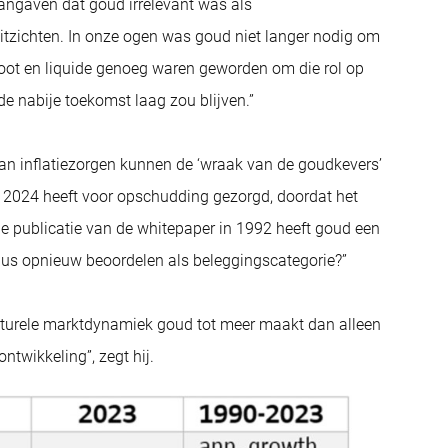
ngaven dat goud irrelevant was als
uitzichten. In onze ogen was goud niet langer nodig om
root en liquide genoeg waren geworden om die rol op
de nabije toekomst laag zou blijven.”
van inflatiezorgen kunnen de ‘wraak van de goudkevers’
 2024 heeft voor opschudding gezorgd, doordat het
e publicatie van de whitepaper in 1992 heeft goud een
dus opnieuw beoordelen als beleggingscategorie?”
ructurele marktdynamiek goud tot meer maakt dan alleen
ntwikkeling”, zegt hij.