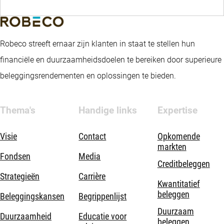
Robeco streeft ernaar zijn klanten in staat te stellen hun
financiële en duurzaamheidsdoelen te bereiken door superieure
beleggingsrendementen en oplossingen te bieden.
Thema's
Handige links
Expertise
Visie
Contact
Opkomende
markten
Fondsen
Media
Creditbeleggen
Strategieën
Carrière
Kwantitatief
beleggen
Beleggingskansen
Begrippenlijst
Duurzaam
Duurzaamheid
Educatie voor
beleggen