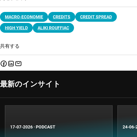
MACRO-ECONOMIE
CREDITS
CREDIT SPREAD
HIGH YIELD
ALIKI ROUFFIAC
共有する
最新のインサイト
17-07-2026
·
PODCAST
24-06-