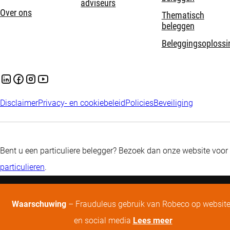
adviseurs
Over ons
Thematisch
beleggen
Beleggingsoplossi
Disclaimer
Privacy- en cookiebeleid
Policies
Beveiliging
Bent u een particuliere belegger? Bezoek dan onze website voor
particulieren
.
Waarschuwing
– Frauduleus gebruik van Robeco op websit
en social media
Lees meer