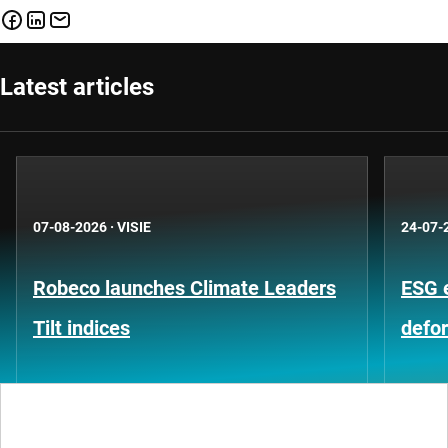
Latest articles
07-08-2026
·
VISIE
24-07-
Robeco launches Climate Leaders
ESG 
Tilt indices
defo