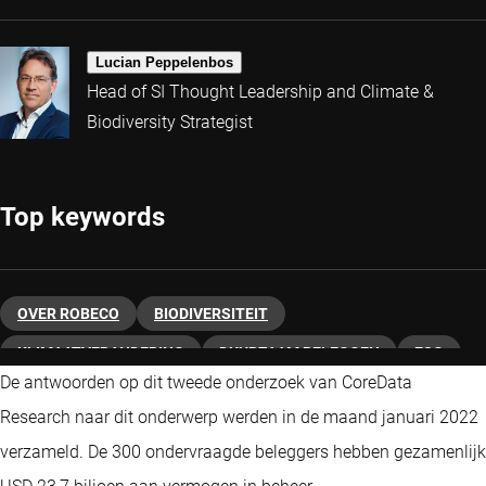
Lucian Peppelenbos
Head of SI Thought Leadership and Climate &
Biodiversity Strategist
Top keywords
OVER ROBECO
BIODIVERSITEIT
KLIMAATVERANDERING
DUURZAAM BELEGGEN
ESG
De antwoorden op dit tweede onderzoek van CoreData
FINANCIËLE DIENSTVERLENERS
Research naar dit onderwerp werden in de maand januari 2022
verzameld. De 300 ondervraagde beleggers hebben gezamenlijk