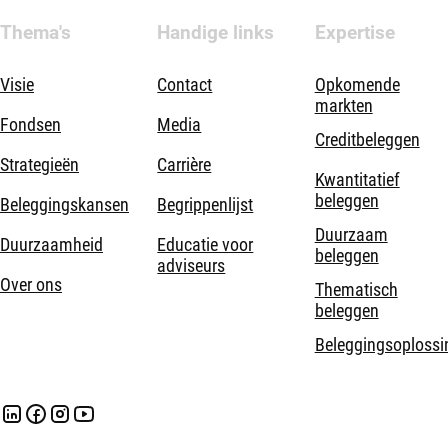
Thema's
Handige links
Expertise
Visie
Contact
Opkomende
markten
Fondsen
Media
Creditbeleggen
Strategieën
Carrière
Kwantitatief
beleggen
Beleggingskansen
Begrippenlijst
Duurzaam
Duurzaamheid
Educatie voor
beleggen
adviseurs
Over ons
Thematisch
beleggen
Beleggingsoplossi