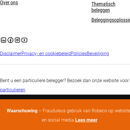
Over ons
Thematisch
beleggen
Beleggingsoplossi
Disclaimer
Privacy- en cookiebeleid
Policies
Beveiliging
Bent u een particuliere belegger? Bezoek dan onze website voor
particulieren
.
Waarschuwing
– Frauduleus gebruik van Robeco op websit
en social media
Lees meer