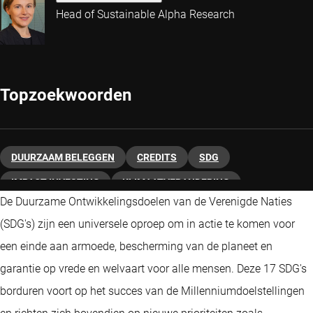
Head of Sustainable Alpha Research
Topzoekwoorden
DUURZAAM BELEGGEN
CREDITS
SDG
IMPACT INVESTING
KLIMAATVERANDERING
De Duurzame Ontwikkelingsdoelen van de Verenigde Naties
VASTRENTEND
ESG
(SDG's) zijn een universele oproep om in actie te komen voor
een einde aan armoede, bescherming van de planeet en
garantie op vrede en welvaart voor alle mensen. Deze 17 SDG's
borduren voort op het succes van de Millenniumdoelstellingen