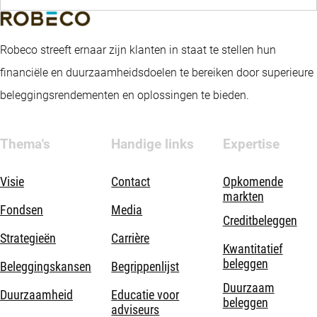
Robeco streeft ernaar zijn klanten in staat te stellen hun
financiële en duurzaamheidsdoelen te bereiken door superieure
beleggingsrendementen en oplossingen te bieden.
Thema's
Handige links
Expertise
Visie
Contact
Opkomende
markten
Fondsen
Media
Creditbeleggen
Strategieën
Carrière
Kwantitatief
beleggen
Beleggingskansen
Begrippenlijst
Duurzaam
Duurzaamheid
Educatie voor
beleggen
adviseurs