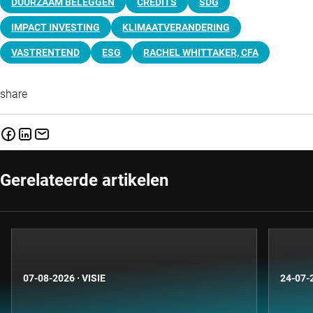
DUURZAAM BELEGGEN
CREDITS
SDG
IMPACT INVESTING
KLIMAATVERANDERING
VASTRENTEND
ESG
RACHEL WHITTAKER, CFA
share
Gerelateerde artikelen
07-08-2026
·
VISIE
24-07-