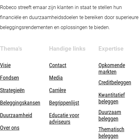
Robeco streeft ernaar zijn klanten in staat te stellen hun
financiële en duurzaamheidsdoelen te bereiken door superieure
beleggingsrendementen en oplossingen te bieden.
Thema's
Handige links
Expertise
Visie
Contact
Opkomende
markten
Fondsen
Media
Creditbeleggen
Strategieën
Carrière
Kwantitatief
beleggen
Beleggingskansen
Begrippenlijst
Duurzaam
Duurzaamheid
Educatie voor
beleggen
adviseurs
Over ons
Thematisch
beleggen