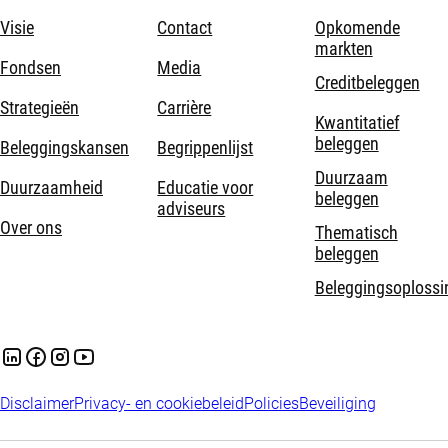
Visie
Contact
Opkomende
markten
Fondsen
Media
Creditbeleggen
Strategieën
Carrière
Kwantitatief
beleggen
Beleggingskansen
Begrippenlijst
Duurzaam
Duurzaamheid
Educatie voor
beleggen
adviseurs
Over ons
Thematisch
beleggen
Beleggingsoplossi
Disclaimer
Privacy- en cookiebeleid
Policies
Beveiliging