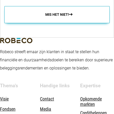
flexibele beleggingsbenadering en is niet volledig gebonden
aan de onderliggende benchmark. Het fonds bevordert
MIS HET NIET!
kenmerken op het gebied van milieu en maatschappij
(environmental and social; E&S) volgens Artikel 8 van de
Sustainable Finance Disclosure Regulation van de EU,
integreert duurzaamheidsrisico's in het beleggingsproces en
Robeco streeft ernaar zijn klanten in staat te stellen hun
past Robeco's beleid voor goed ondernemingsbestuur toe.Het
financiële en duurzaamheidsdoelen te bereiken door superieure
fonds hanteert duurzaamheidsindicatoren, waaronder, maar
beleggingsrendementen en oplossingen te bieden.
niet beperkt tot, uitsluitingen op basis van regio's.
Thema's
Handige links
Expertise
Visie
Contact
Opkomende
markten
Fondsen
Media
Creditbeleggen