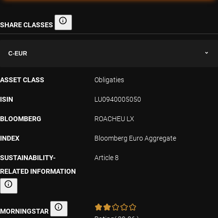
SHARE CLASSES
Share classes
C-EUR
ASSET CLASS
Obligaties
ISIN
LU0940005050
BLOOMBERG
ROACHEU LX
INDEX
Bloomberg Euro Aggregate
SUSTAINABILITY-
Article 8
RELATED INFORMATION
Sustainability-related information
MORNINGSTAR
Morningstar