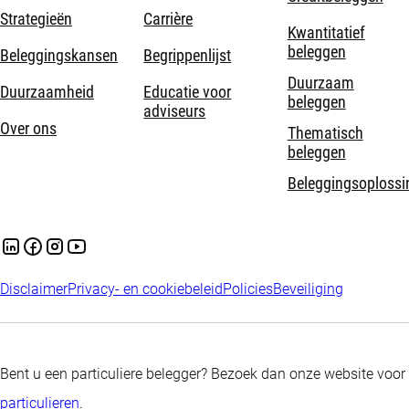
Strategieën
Carrière
Kwantitatief
beleggen
Beleggingskansen
Begrippenlijst
Duurzaam
Duurzaamheid
Educatie voor
beleggen
adviseurs
Over ons
Thematisch
beleggen
Beleggingsoplossi
Disclaimer
Privacy- en cookiebeleid
Policies
Beveiliging
Bent u een particuliere belegger? Bezoek dan onze website voor
particulieren
.