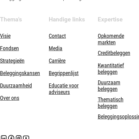
Thema's
Handige links
Expertise
Visie
Contact
Opkomende
markten
Fondsen
Media
Creditbeleggen
Strategieën
Carrière
Kwantitatief
beleggen
Beleggingskansen
Begrippenlijst
Duurzaam
Duurzaamheid
Educatie voor
beleggen
adviseurs
Over ons
Thematisch
beleggen
Beleggingsoplossi