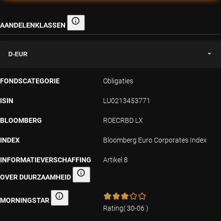
AANDELENKLASSEN
Aandelenklassen
D-EUR
FONDSCATEGORIE
Obligaties
ISIN
LU0213453771
BLOOMBERG
ROECRBD LX
INDEX
Bloomberg Euro Corporates Index
INFORMATIEVERSCHAFFING
Artikel 8
OVER DUURZAAMHEID
Informatieverschaffing over duurzaamheid
MORNINGSTAR
Morningstar
Rating
(
30-06
)