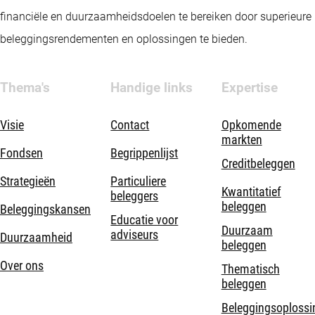
financiële en duurzaamheidsdoelen te bereiken door superieure
beleggingsrendementen en oplossingen te bieden.
Thema's
Handige links
Expertise
Visie
Contact
Opkomende
markten
Fondsen
Begrippenlijst
Creditbeleggen
Strategieën
Particuliere
Kwantitatief
beleggers
beleggen
Beleggingskansen
Educatie voor
Duurzaam
adviseurs
Duurzaamheid
beleggen
Over ons
Thematisch
beleggen
Beleggingsoplossi