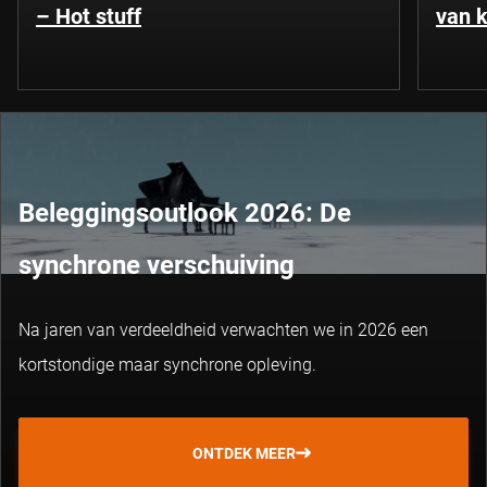
– Hot stuff
van k
Beleggingsoutlook 2026: De
synchrone verschuiving
Na jaren van verdeeldheid verwachten we in 2026 een
kortstondige maar synchrone opleving.
ONTDEK MEER