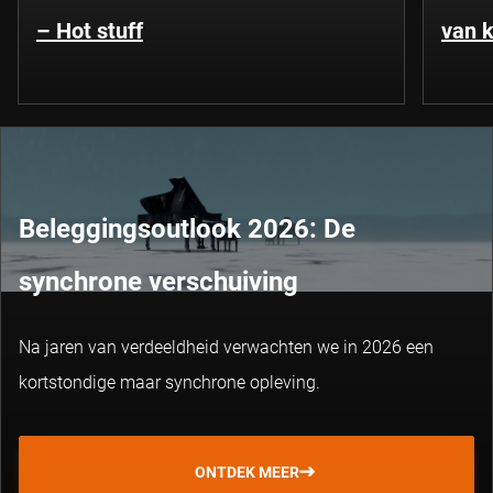
– Hot stuff
van k
Beleggingsoutlook 2026: De
synchrone verschuiving
Na jaren van verdeeldheid verwachten we in 2026 een
kortstondige maar synchrone opleving.
ONTDEK MEER