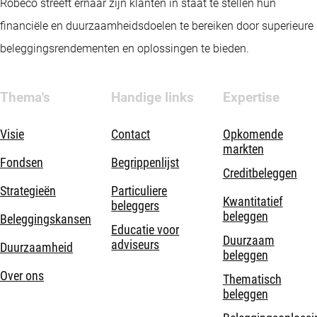
Robeco streeft ernaar zijn klanten in staat te stellen hun
financiële en duurzaamheidsdoelen te bereiken door superieure
beleggingsrendementen en oplossingen te bieden.
Thema's
Handige links
Expertise
Visie
Contact
Opkomende
markten
Fondsen
Begrippenlijst
Creditbeleggen
Strategieën
Particuliere
Kwantitatief
beleggers
beleggen
Beleggingskansen
Educatie voor
Duurzaam
adviseurs
Duurzaamheid
beleggen
Over ons
Thematisch
beleggen