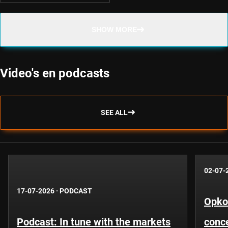
SHOW MORE
Video's en podcasts
SEE ALL
02-07-
17-07-2026
·
PODCAST
Opko
Podcast: In tune with the markets
conce