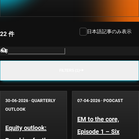
日本語記事のみ表示
22 件
検索
FILTERS (1)
30-06-2026
·
QUARTERLY
07-04-2026
·
PODCAST
OUTLOOK
EM to the core,
Equity outlook:
Episode 1 – Six