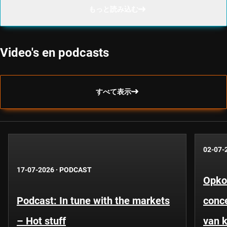
もっと読み込む
Video's en podcasts
すべて表示
02-07-
17-07-2026
·
PODCAST
Opko
Podcast: In tune with the markets
conce
– Hot stuff
van k