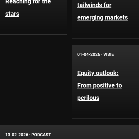
Reaching for the
tailwinds for
stars
emerging markets
01-04-2026
·
VISIE
Equity outlook:
From positive to
perilous
13-02-2026
·
PODCAST