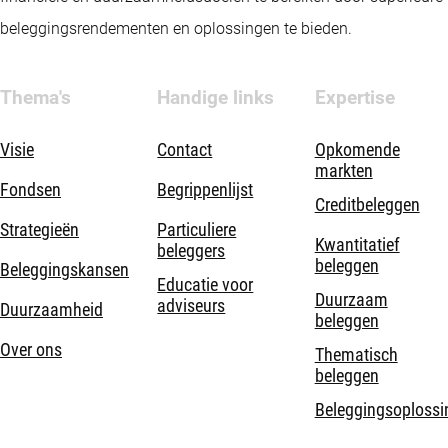
beleggingsrendementen en oplossingen te bieden.
Thema's
Handige links
Expertise
Visie
Contact
Opkomende
markten
Fondsen
Begrippenlijst
Creditbeleggen
Strategieën
Particuliere
Kwantitatief
beleggers
beleggen
Beleggingskansen
Educatie voor
Duurzaam
adviseurs
Duurzaamheid
beleggen
Over ons
Thematisch
beleggen
Beleggingsoplossi