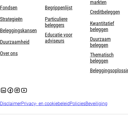
markten
Fondsen
Begrippenlijst
Creditbeleggen
Strategieën
Particuliere
Kwantitatief
beleggers
beleggen
Beleggingskansen
Educatie voor
Duurzaam
adviseurs
Duurzaamheid
beleggen
Over ons
Thematisch
beleggen
Beleggingsoplossi
Disclaimer
Privacy- en cookiebeleid
Policies
Beveiliging