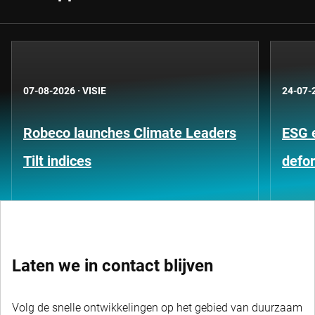
07-08-2026
·
VISIE
24-07-
Robeco launches Climate Leaders
ESG 
Tilt indices
defo
Laten we in contact blijven
Volg de snelle ontwikkelingen op het gebied van duurzaam