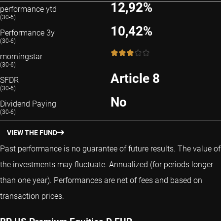
12,92%
performance ytd
(30-6)
10,42%
Performance 3y
(30-6)
3 / 5
morningstar
(30-6)
Article 8
SFDR
(30-6)
No
Dividend Paying
(30-6)
VIEW THE FUND
Past performance is no guarantee of future results. The value of
the investments may fluctuate.
Annualized (for periods longer
than one year).
Performances are net of fees and based on
transaction prices.