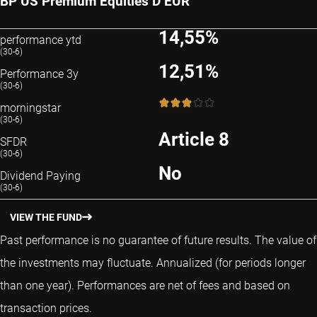
BP US Premium Equities D EUR
14,55%
performance ytd
(30-6)
12,51%
Performance 3y
(30-6)
3 / 5
morningstar
(30-6)
Article 8
SFDR
(30-6)
No
Dividend Paying
(30-6)
VIEW THE FUND
Past performance is no guarantee of future results. The value of
the investments may fluctuate.
Annualized (for periods longer
than one year).
Performances are net of fees and based on
transaction prices.