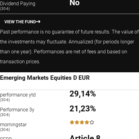
No
Dividend Paying
(30-6)
VIEW THE FUND
Past performance is no guarantee of future results. The value of
the investments may fluctuate.
Annualized (for periods longer
than one year).
Performances are net of fees and based on
transaction prices.
Emerging Markets Equities D EUR
29,14%
performance ytd
(30-6)
21,23%
Performance 3y
(30-6)
4 / 5
morningstar
(30-6)
Article 8