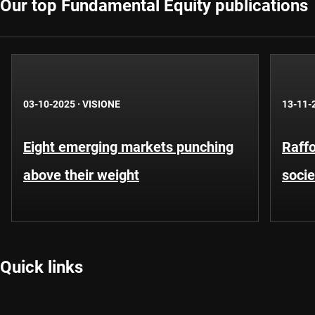
Our top Fundamental Equity publications
03-10-2025
·
VISIONE
13-11-
Eight emerging markets punching
Raffo
above their weight
socie
Quick links