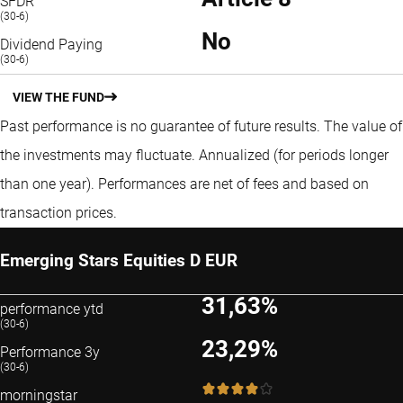
SFDR
(30-6)
No
Dividend Paying
(30-6)
VIEW THE FUND
Past performance is no guarantee of future results. The value of
the investments may fluctuate.
Annualized (for periods longer
than one year).
Performances are net of fees and based on
transaction prices.
Emerging Stars Equities D EUR
31,63%
performance ytd
(30-6)
23,29%
Performance 3y
(30-6)
4 / 5
morningstar