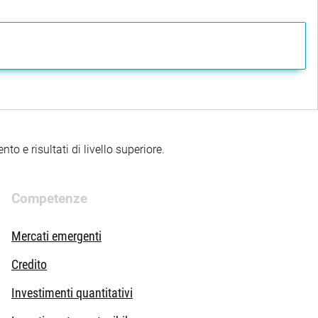
timento e applica la politica di Buona governance di Robeco. Il
to e risultati di livello superiore.
Competenze
Mercati emergenti
Credito
Investimenti quantitativi