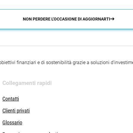
 finanziari, integra i rischi di sostenibilità nei processi di inves
pio, esclusioni riguardanti normative, attività e regioni.
NON PERDERE L'OCCASIONE DI AGGIORNARTI
iettivi finanziari e di sostenibilità grazie a soluzioni d’investimen
Collegamenti rapidi
Contatti
Clienti privati
Glossario