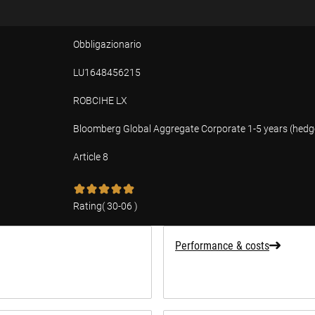
Obbligazionario
LU1648456215
ROBCIHE LX
Bloomberg Global Aggregate Corporate 1-5 years (hedg
Article 8
tion
Rating
(
30-06
)
Performance & costs