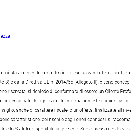
rezza
Sito cui sta accedendo sono destinate esclusivamente a Clienti 
o 3) e dalla Direttiva UE n. 2014/65 (Allegato II), e sono concepit
ione riservata, si richiede di confermare di essere un Cliente Pr
 professionale. In ogni caso, le informazioni e le opinioni ivi c
glio, anche di carattere fiscale, o un'offerta, finalizzate all'i
delle caratteristiche, dei rischi e degli oneri connessi, si raccom
 e lo Statuto, disponibili sul presente Sito o presso i collocatori