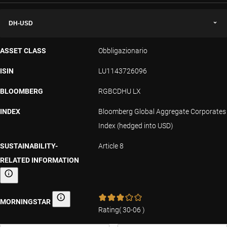
DH-USD
ASSET CLASS
Obbligazionario
ISIN
LU1143726096
BLOOMBERG
RGBCDHU LX
INDEX
Bloomberg Global Aggregate Corporates
Index (hedged into USD)
SUSTAINABILITY-
Article 8
RELATED INFORMATION
Sustainability-related information
MORNINGSTAR
Morningstar
Rating
(
30-06
)