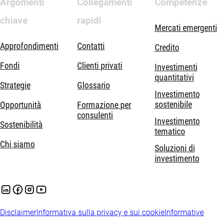
Argomenti
Collegamenti
Competenze
chiave
rapidi
Mercati emergenti
Approfondimenti
Contatti
Credito
Fondi
Clienti privati
Investimenti
quantitativi
Strategie
Glossario
Investimento
sostenibile
Opportunità
Formazione per
consulenti
Investimento
Sostenibilità
tematico
Chi siamo
Soluzioni di
investimento
Disclaimer
Informativa sulla privacy e sui cookie
Informative