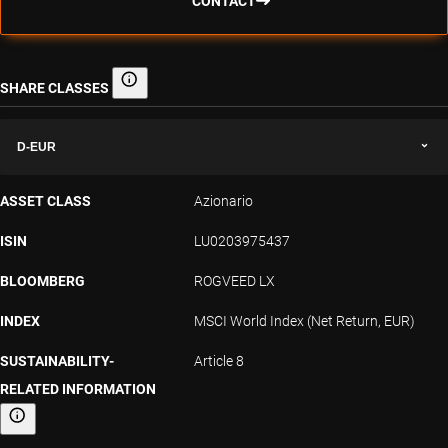
CONTACT
SHARE CLASSES
Share classes
D-EUR
ASSET CLASS
Azionario
ISIN
LU0203975437
BLOOMBERG
ROGVEED LX
INDEX
MSCI World Index (Net Return, EUR)
SUSTAINABILITY-
Article 8
RELATED INFORMATION
Sustainability-related information