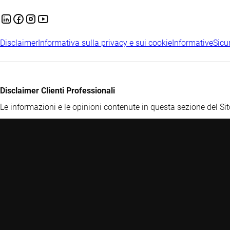
Disclaimer
Informativa sulla privacy e sui cookie
Informative
Sicu
Disclaimer Clienti Professionali
Le informazioni e le opinioni contenute in questa sezione del 
con delibera del 15 febbraio 2018, n. 20307 (articolo 35 e Allegat
divulgazione, anche solo parziale. Al fine di accedere a tale sez
caso di accesso effettuato da una persona che non sia un cliente
all'investimento e non costituiscono una raccomandazione o consi
tali. Prima di ogni investimento, per una descrizione dettagliata 
la commercializzazione in Italia, la relazione annuale o semestrale
con conseguente variazione al rialzo o al ribasso dei prezzi, ed 