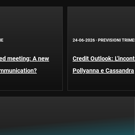
NE
24-06-2026
·
PREVISIONI TRIME
Fed meeting: A new
Credit Outlook: L'incont
ommunication?
Pollyanna e Cassandra