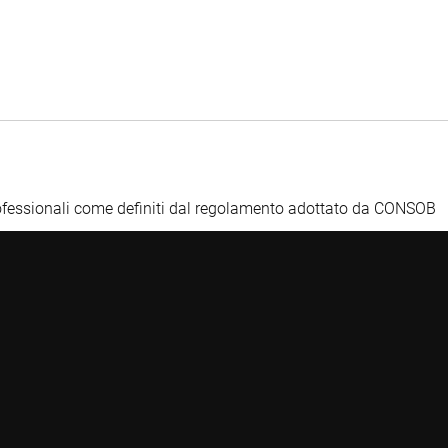
Professionali come definiti dal regolamento adottato da CONSOB
e ad uso esclusivo di tali categorie di soggetti. Ne è vietata la
ofessionale, declinando Robeco qualsivoglia responsabilità in
ontenute non costituiscono un'offerta o una sollecitazione
nvestimento, e non devono in alcun caso essere interpretate come
anda di esaminare il Prospetto, i KIDs delle classi autorizzate per
. L’investimento in prodotti finanziari è soggetto a fluttuazioni,
te investito.