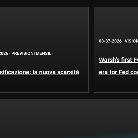
08-07-2026
·
VISIO
2026
·
PREVISIONI MENSILI
Warsh's first 
sificazione: la nuova scarsità
era for Fed c