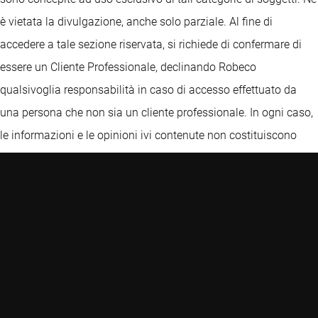
è vietata la divulgazione, anche solo parziale. Al fine di
accedere a tale sezione riservata, si richiede di confermare di
essere un Cliente Professionale, declinando Robeco
qualsivoglia responsabilità in caso di accesso effettuato da
una persona che non sia un cliente professionale. In ogni caso,
le informazioni e le opinioni ivi contenute non costituiscono
un'offerta o una sollecitazione all'investimento e non
costituiscono una raccomandazione o consiglio, anche di
carattere fiscale, o un'offerta, finalizzate all'investimento, e non
devono in alcun caso essere interpretate come tali. Prima di
ogni investimento, per una descrizione dettagliata delle
caratteristiche, dei rischi e degli oneri connessi, si raccomanda
di esaminare il Prospetto, i KIDs delle classi autorizzate per la
commercializzazione in Italia, la relazione annuale o