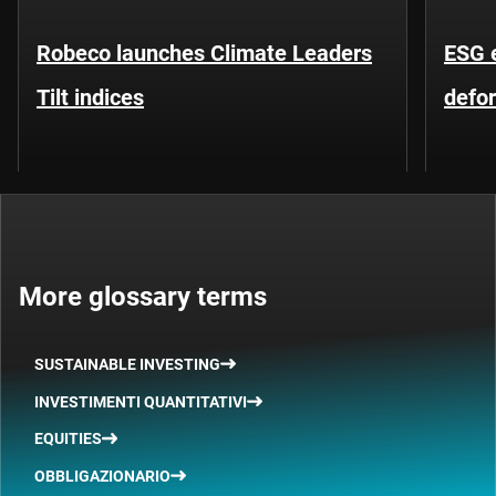
Robeco launches Climate Leaders
ESG 
Tilt indices
defo
More glossary terms
SUSTAINABLE INVESTING
INVESTIMENTI QUANTITATIVI
EQUITIES
OBBLIGAZIONARIO