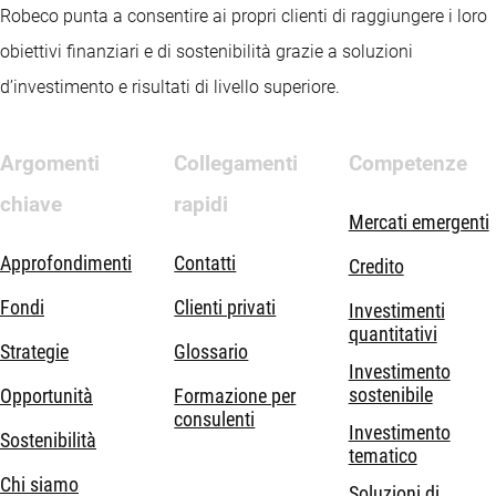
Robeco punta a consentire ai propri clienti di raggiungere i loro
obiettivi finanziari e di sostenibilità grazie a soluzioni
d’investimento e risultati di livello superiore.
Argomenti
Collegamenti
Competenze
chiave
rapidi
Mercati emergenti
Approfondimenti
Contatti
Credito
Fondi
Clienti privati
Investimenti
quantitativi
Strategie
Glossario
Investimento
sostenibile
Opportunità
Formazione per
consulenti
Investimento
Sostenibilità
tematico
Chi siamo
Soluzioni di