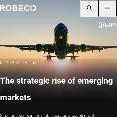
03-10-2025
•
Visione
The strategic rise of emerging
markets
Structural shifts in the global economy coupled with