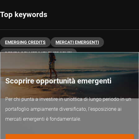
Top keywords
EMERGING CREDITS
MERCATI EMERGENTI
DEBITO DEI MERCATI EMERGENTI
INVESTIMENTI QUANTITATIVI
Scoprire opportunità emergenti
Per chi punta a investire in un’ottica di lungo periodo in un
portafoglio ampiamente diversificato, l’esposizione ai
mercati emergenti è fondamentale.