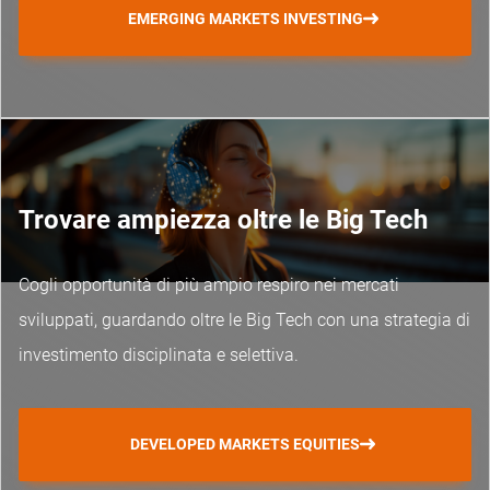
EMERGING MARKETS INVESTING
Trovare ampiezza oltre le Big Tech
Cogli opportunità di più ampio respiro nei mercati
sviluppati, guardando oltre le Big Tech con una strategia di
investimento disciplinata e selettiva.
DEVELOPED MARKETS EQUITIES