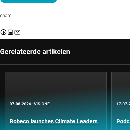
share
Gerelateerde artikelen
07-08-2026
·
VISIONE
17-07-
Robeco launches Climate Leaders
Podca