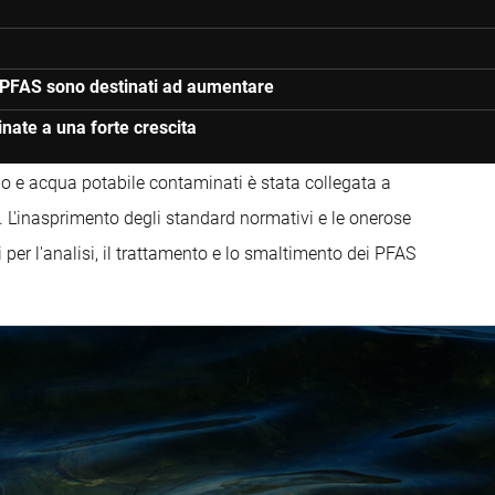
ui PFAS sono destinati ad aumentare
inate a una forte crescita
o e acqua potabile contaminati è stata collegata a
o. L'inasprimento degli standard normativi e le onerose
 per l'analisi, il trattamento e lo smaltimento dei PFAS