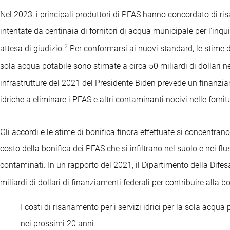
Nel 2023, i principali produttori di PFAS hanno concordato di risar
intentate da centinaia di fornitori di acqua municipale per l'i
2
attesa di giudizio.
Per conformarsi ai nuovi standard, le stime de
sola acqua potabile sono stimate a circa 50 miliardi di dollari n
infrastrutture del 2021 del Presidente Biden prevede un finanziam
idriche a eliminare i PFAS e altri contaminanti nocivi nelle fornitu
Gli accordi e le stime di bonifica finora effettuate si concentran
costo della bonifica dei PFAS che si infiltrano nel suolo e nei fluss
contaminati. In un rapporto del 2021, il Dipartimento della Difes
miliardi di dollari di finanziamenti federali per contribuire alla b
I costi di risanamento per i servizi idrici per la sola acqua 
nei prossimi 20 anni