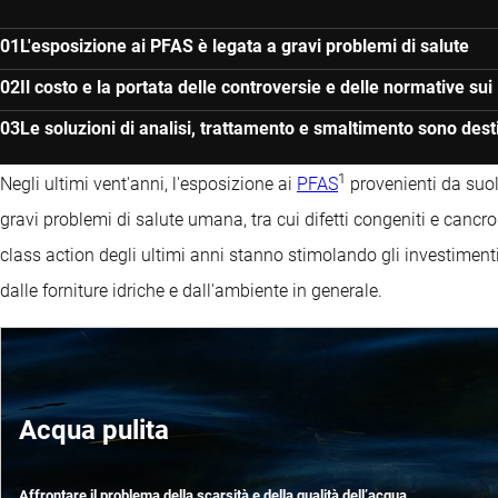
L'esposizione ai PFAS è legata a gravi problemi di salute
Il costo e la portata delle controversie e delle normative s
Le soluzioni di analisi, trattamento e smaltimento sono dest
1
Negli ultimi vent'anni, l'esposizione ai
PFAS
provenienti da suol
gravi problemi di salute umana, tra cui difetti congeniti e cancr
class action degli ultimi anni stanno stimolando gli investimenti
dalle forniture idriche e dall'ambiente in generale.
Acqua pulita
Affrontare il problema della scarsità e della qualità dell’acqua