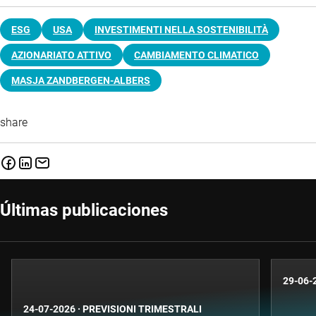
ESG
USA
INVESTIMENTI NELLA SOSTENIBILITÀ
AZIONARIATO ATTIVO
CAMBIAMENTO CLIMATICO
MASJA ZANDBERGEN-ALBERS
share
Últimas publicaciones
29-06-
24-07-2026
·
PREVISIONI TRIMESTRALI