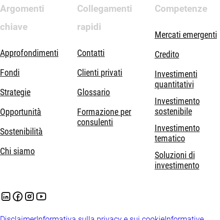
Argomenti
Collegamenti
Competenze
chiave
rapidi
Mercati emergenti
Approfondimenti
Contatti
Credito
Fondi
Clienti privati
Investimenti
quantitativi
Strategie
Glossario
Investimento
sostenibile
Opportunità
Formazione per
consulenti
Investimento
Sostenibilità
tematico
Chi siamo
Soluzioni di
investimento
Disclaimer
Informativa sulla privacy e sui cookie
Informative