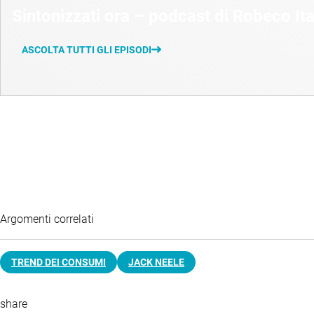
Sintonizzati ora – podcast di Robeco Ita
ASCOLTA TUTTI GLI EPISODI
Argomenti correlati
TREND DEI CONSUMI
JACK NEELE
share