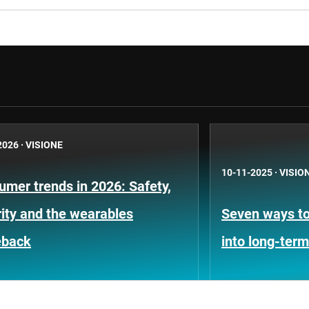
2026
·
VISIONE
10-11-2025
·
VISIO
mer trends in 2026: Safety,
ity and the wearables
Seven ways to
back
into long-term