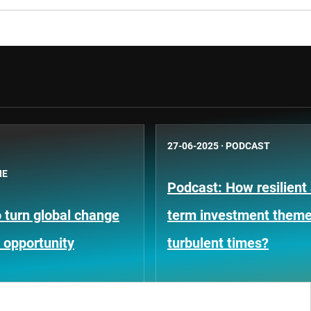
27-06-2025
·
PODCAST
NE
Podcast: How resilient 
 turn global change
term investment theme
 opportunity
turbulent times?