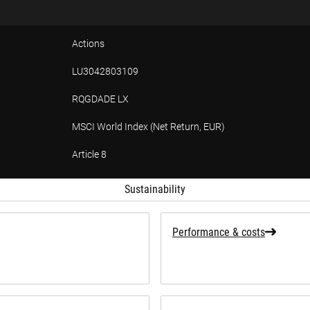
Actions
LU3042803109
RQGDADE LX
MSCI World Index (Net Return, EUR)
Article 8
tion
Sustainability
Performance & costs