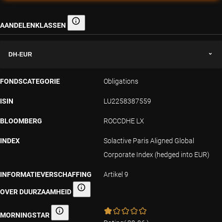
AANDELENKLASSEN
Aandelenklassen
DH-EUR
FONDSCATEGORIE
Obligations
ISIN
LU2258387559
BLOOMBERG
ROCCDHE LX
INDEX
Solactive Paris Aligned Global
Corporate Index (hedged into EUR)
INFORMATIEVERSCHAFFING
Artikel 9
OVER DUURZAAMHEID
Informatieverschaffing over duurzaamheid
MORNINGSTAR
Morningstar