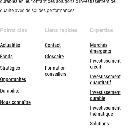
durables en leur offrant des solutions d’investissement de
qualité avec de solides performances.
Points clés
Liens rapides
Expertise
Actualités
Contact
Marchés
émergents
Fonds
Glossaire
Investissement
crédit
Stratégies
Formation
conseillers
Investissement
Opportunités
quantitatif
Durabilité
Investissement
durable
Nous connaître
Investissement
thématique
Solutions