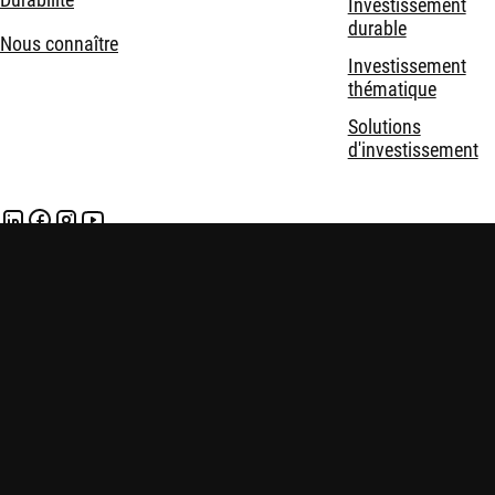
Investissement
durable
Nous connaître
Investissement
thématique
Solutions
d'investissement
Mentions légales
Politique de confidentialité et de cookies
Politiques
Sécurité
En savoir plus:
Nous connaître