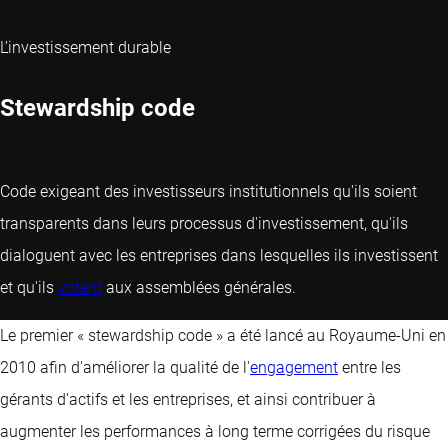
L’investissement durable
Stewardship code
Code exigeant des investisseurs institutionnels qu'ils soient
transparents dans leurs processus d'investissement, qu'ils
dialoguent avec les entreprises dans lesquelles ils investissent
et qu'ils
votent
aux assemblées générales.
Le premier « stewardship code » a été lancé au Royaume-Uni en
2010 afin d'améliorer la qualité de l'
engagement
entre les
gérants d'actifs et les entreprises, et ainsi contribuer à
augmenter les performances à long terme corrigées du risque