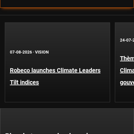
24-07-
07-08-2026
·
VISION
Thèm
Robeco launches Climate Leaders
Clima
Tilt indices
gouv