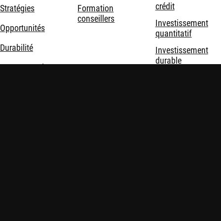
crédit
Stratégies
Formation
conseillers
Investissement
Opportunités
quantitatif
Durabilité
Investissement
durable
Nous connaître
Investissement
thématique
Solutions
d'investissement
Mentions légales
Politique de confidentialité et de cookies
Politiques
Sécurité