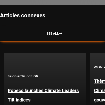
Articles connexes
SEE ALL
24-07-
07-08-2026
·
VISION
Thèm
Robeco launches Climate Leaders
Clima
Tilt indices
gouv