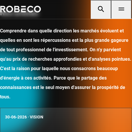
Nos articles
Comprendre dans quelle direction les marchés évoluent et
quelles en sont les répercussions est la plus grande gageure
de tout professionnel de l'investissement. On n'y parvient
qu'au prix de recherches approfondies et d'analyses pointues.
C'est la raison pour laquelle nous consacrons beaucoup
d'énergie à ces activités. Parce que le partage des
connaissances est le seul moyen d'assurer la prospérité de
tous.
30-06-2026
·
VISION