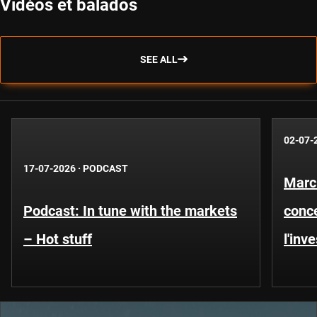
Vidéos et balados
SEE ALL
02-07-
17-07-2026
·
PODCAST
Marc
Podcast: In tune with the markets
conce
– Hot stuff
l'inv